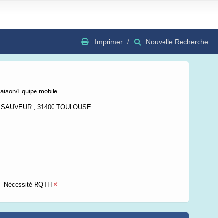
Imprimer
Nouvelle Recherche
GSV
Bing
OSC
iaison/Equipe mobile
T SAUVEUR , 31400 TOULOUSE
Nécessité RQTH