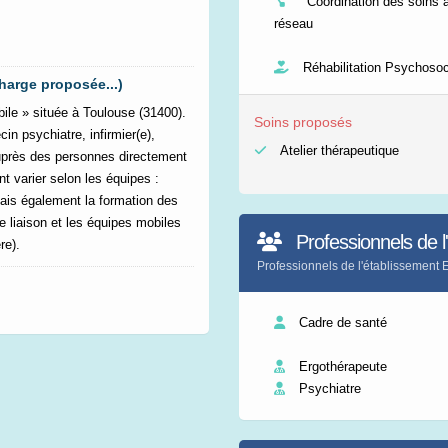
Coordination des soins a
réseau
Réhabilitation Psychosoc
harge proposée...)
ile » située à Toulouse (31400).
Soins proposés
in psychiatre, infirmier(e),
Atelier thérapeutique
auprès des personnes directement
 varier selon les équipes :
ais également la formation des
de liaison et les équipes mobiles
Professionnels de l
re).
Professionnels de l'établissement
Cadre de santé
Ergothérapeute
Psychiatre