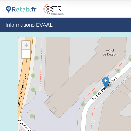
Informations EVAAL
+
−