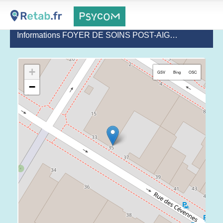
Informations FOYER DE SOINS POST-AIGUS DES CÉVENNES - AURORE
+
GSV
Bing
OSC
−