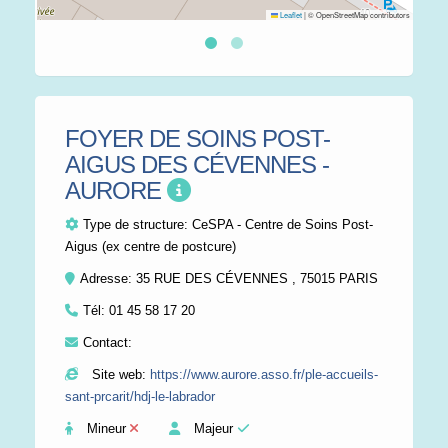
Leaflet
|
© OpenStreetMap contributors
FOYER DE SOINS POST-
AIGUS DES CÉVENNES -
AURORE
Type de structure:
CeSPA - Centre de Soins Post-
Aigus (ex centre de postcure)
Adresse: 35 RUE DES CÉVENNES , 75015 PARIS
Tél:
01 45 58 17 20
Contact:
Site web:
https://www.aurore.asso.fr/ple-accueils-
sant-prcarit/hdj-le-labrador
Mineur
Majeur