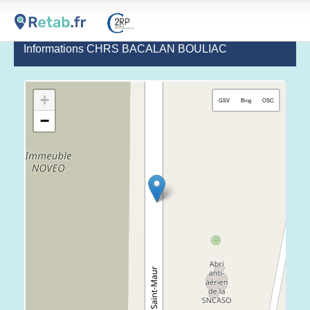
Informations CHRS BACALAN BOULIAC
+
GSV
Bing
OSC
−