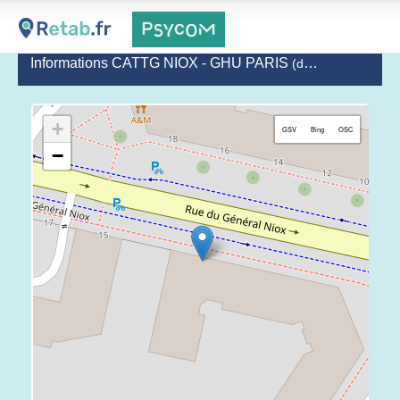
Informations CATTG NIOX - GHU PARIS
(dernière mise à jour le 2026-03-04)
+
GSV
Bing
OSC
−