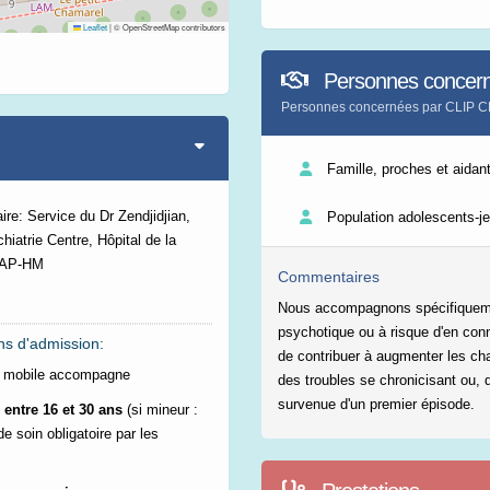
Leaflet
|
© OpenStreetMap contributors
Personnes concer
Personnes concernées par CLI
Famille, proches et aidan
ire: Service du Dr Zendjidjian,
Population adolescents-j
hiatrie Centre, Hôpital de la
 AP-HM
Commentaires
Nous accompagnons spécifiqueme
psychotique ou à risque d'en conn
ns d'admission:
de contribuer à augmenter les cha
e mobile accompagne
des troubles se chronicisant ou, d
survenue d'un premier épisode.
 entre 16 et 30 ans
(si mineur :
de soin obligatoire par les