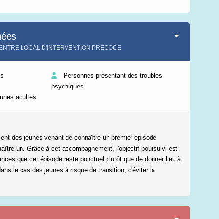
Leaflet
|
©
IGN-France
nées
P CENTRE LOCAL D'INTERVENTION PRÉCOCE
ts
Personnes présentant des troubles
psychiques
eunes adultes
nt des jeunes venant de connaître un premier épisode
aître un. Grâce à cet accompagnement, l'objectif poursuivi est
nces que cet épisode reste ponctuel plutôt que de donner lieu à
ans le cas des jeunes à risque de transition, d'éviter la