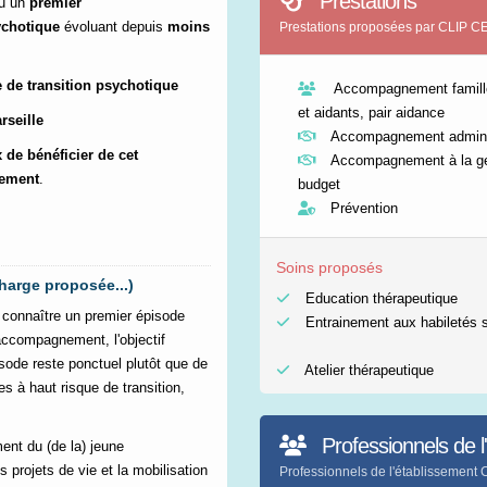
Prestations
nu un
premier
ychotique
évoluant depuis
moins
Prestations proposées par CL
e de transition
psychotique
Accompagnement famille
et aidants, pair aidance
rseille
Accompagnement adminis
 de bénéficier de cet
Accompagnement à la ge
ement
.
budget
Prévention
Soins proposés
harge proposée...)
Education thérapeutique
connaître un premier épisode
Entrainement aux habiletés 
accompagnement, l'objectif
sode reste ponctuel plutôt que de
Atelier thérapeutique
s à haut risque de transition,
Professionnels de l
ent du (de la) jeune
 projets de vie et la mobilisation
Professionnels de l'établisse