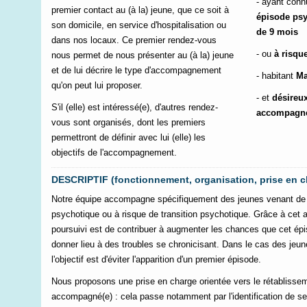
- ayant con
premier contact au (à la) jeune, que ce soit à
épisode
ps
son domicile, en service d'hospitalisation ou
de 9 mois
dans nos locaux. Ce premier rendez-vous
- ou
à risqu
nous permet de nous présenter au (à la) jeune
et de lui décrire le type d'accompagnement
- habitant
Ma
qu'on peut lui proposer.
- et
désireux
S'il (elle) est intéressé(e), d'autres rendez-
accompagn
vous sont organisés, dont les premiers
permettront de définir avec lui (elle) les
objectifs de l'accompagnement.
DESCRIPTIF (fonctionnement, organisation, prise en c
Notre équipe accompagne spécifiquement des jeunes venant de 
psychotique ou à risque de transition psychotique.
Grâce à cet 
poursuivi est de contribuer à augmenter les chances que cet épi
donner lieu à des troubles se chronicisant. Dans le cas des jeune
l'objectif est d'éviter l'apparition d'un premier épisode.
Nous proposons une prise en charge orientée vers le rétablissem
accompagné(e) : cela passe notamment par l'identification de ses