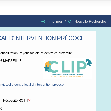
Imprimer
Nouvelle Recherche
CAL D'INTERVENTION PRÉCOCE
GSV
Bing
OSC
éhabilitation Psychosociale et centre de proximité
006 MARSEILLE
service/clip-centre-local-d-intervention-precoce
Nécessité RQTH
30