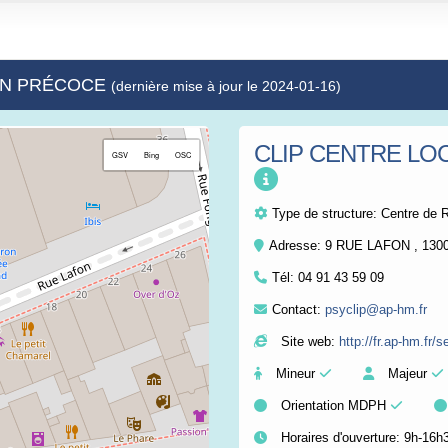
ION PRÉCOCE
(dernière mise à jour le 2024-01-16)
CLIP CENTRE LO
+
GSV
Bing
OSC
−
Type de structure:
Centre de R
Adresse: 9 RUE LAFON , 13
Tél:
04 91 43 59 09
Contact:
psyclip@ap-hm.fr
Site web:
http://fr.ap-hm.fr/
Mineur
Majeur
Orientation MDPH
Horaires d'ouverture: 9h-16h