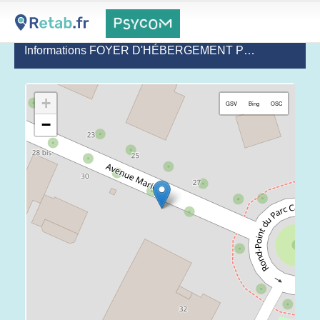
Informations FOYER D'HÉBERGEMENT POUR TRAVAILLEURS D'ESAT - ARPEI
+
GSV
Bing
OSC
−