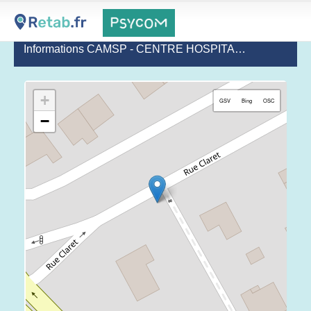
Informations CAMSP - CENTRE HOSPITALIER DE GONESSE
+
GSV
Bing
OSC
−