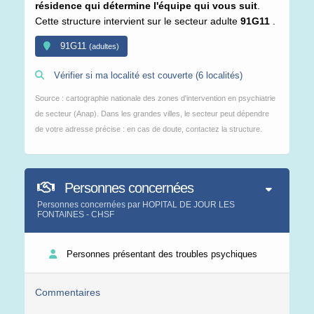
résidence qui détermine l'équipe qui vous suit
.
Cette structure intervient sur le secteur adulte
91G11
.
91G11
(adultes)
Vérifier si ma localité est couverte (6 localités)
Source : cartographie nationale des zones d'intervention en psychiatrie
de secteur (Anap). Dans les grandes villes, le secteur peut dépendre
de votre adresse précise : en cas de doute, contactez la structure.
Personnes concernées
Personnes concernées par HOPITAL DE JOUR LES
FONTAINES - CHSF
Personnes présentant des troubles psychiques
Commentaires