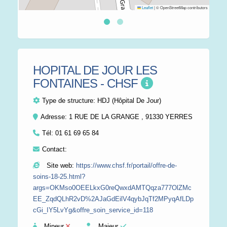
Leaflet
|
© OpenStreetMap contributors
HOPITAL DE JOUR LES
FONTAINES - CHSF
Type de structure:
HDJ (Hôpital De Jour)
Adresse: 1 RUE DE LA GRANGE , 91330 YERRES
Tél:
01 61 69 65 84
Contact:
Site web:
https://www.chsf.fr/portail/offre-de-
soins-18-25.html?
args=OKMso0OEELkxG0reQwxdAMTQqza777OlZMc
EE_ZqdQLhR2vD%2AJaGdEilV4qybJqTf2MPyqAfLDp
cGi_IY5LvYg&offre_soin_service_id=118
Mineur
Majeur