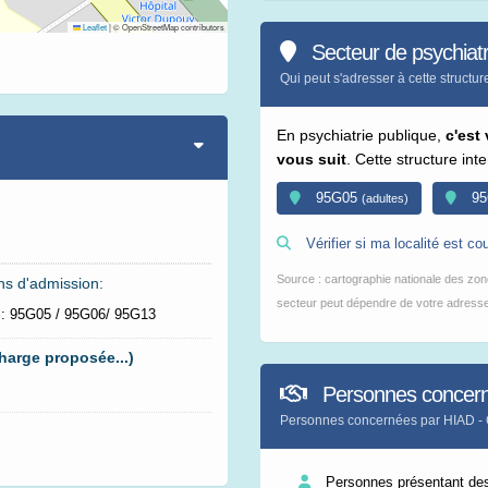
Leaflet
|
© OpenStreetMap contributors
Secteur de psychiatr
Qui peut s'adresser à cette structur
En psychiatrie publique,
c'est
vous suit
. Cette structure int
95G05
95
(adultes)
Vérifier si ma localité est cou
Source : cartographie nationale des zone
ns d'admission:
secteur peut dépendre de votre adresse 
el: 95G05 / 95G06/ 95G13
harge proposée...)
Personnes concer
Personnes concernées par HIAD
Personnes présentant des