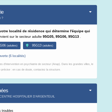
Leaflet
|
©
IGN-France
ie
e ?
 votre localité de résidence qui détermine l'équipe qui
ervient sur le secteur adulte
95G05, 95G06, 95G13
.
G06
95G13
(adultes)
(adultes)
verte (6 localités)
s d'intervention en psychiatrie de secteur (Anap). Dans les grandes villes, le
précise : en cas de doute, contactez la structure.
nées
 - CENTRE HOSPITALIER D'ARGENTEUIL
 troubles