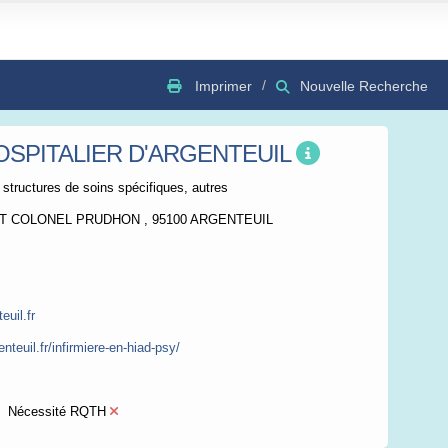
Imprimer
Nouvelle Recherche
OSPITALIER D'ARGENTEUIL
GSV
Bing
OSC
 structures de soins spécifiques, autres
NT COLONEL PRUDHON , 95100 ARGENTEUIL
uil.fr
nteuil.fr/infirmiere-en-hiad-psy/
Nécessité RQTH