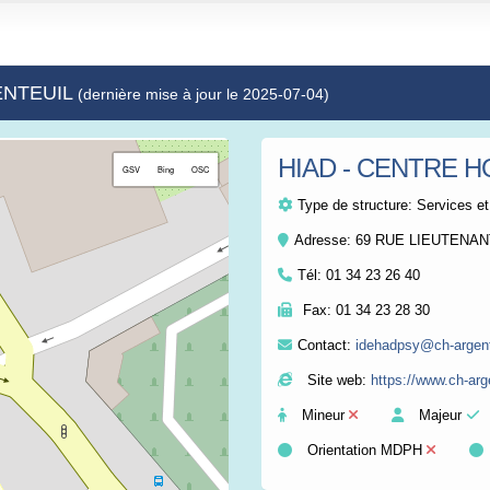
GENTEUIL
(dernière mise à jour le 2025-07-04)
HIAD - CENTRE H
+
GSV
Bing
OSC
−
Type de structure:
Services et
Adresse: 69 RUE LIEUTENA
Tél:
01 34 23 26 40
Fax:
01 34 23 28 30
Contact:
idehadpsy@ch-argente
Site web:
https://www.ch-arge
Mineur
Majeur
Orientation MDPH