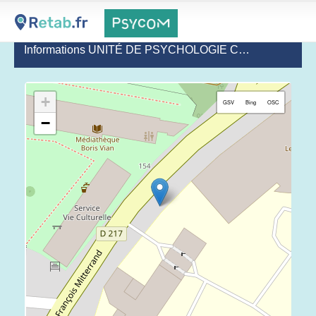
Informations UNITÉ DE PSYCHOLOGIE CLINIQUE - GHNE
+
GSV
Bing
OSC
−