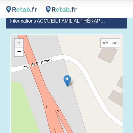
Informations ACCUEIL FAMILIAL THÉRAPEUTIQUE DE SAINT-BENOIT - ADULTE
+
GSV
OSC
−