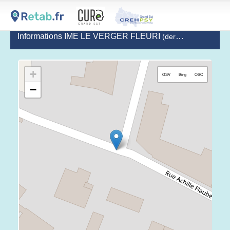
Informations IME LE VERGER FLEURI
(dernière mise à jour le 2023-11-06)
+
GSV
Bing
OSC
−