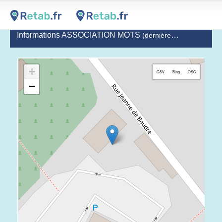
Informations ASSOCIATION MOTS
(dernière mise à jour le 2024-07-02)
+
GSV
Bing
OSC
−