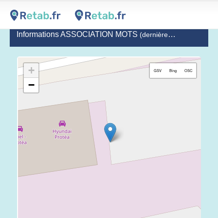
Informations ASSOCIATION MOTS
(dernière mise à jour le 2024-07-02)
+
GSV
Bing
OSC
−