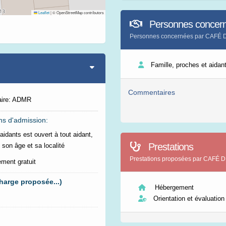
Leaflet
|
© OpenStreetMap contributors
Personnes concer
Personnes concernées par CAFÉ
Famille, proches et aidan
Commentaires
aire: ADMR
ns d'admission:
aidants est ouvert à tout aidant,
Prestations
 son âge et sa localité
Prestations proposées par CAFÉ
ent gratuit
harge proposée...)
Hébergement
Orientation et évaluation