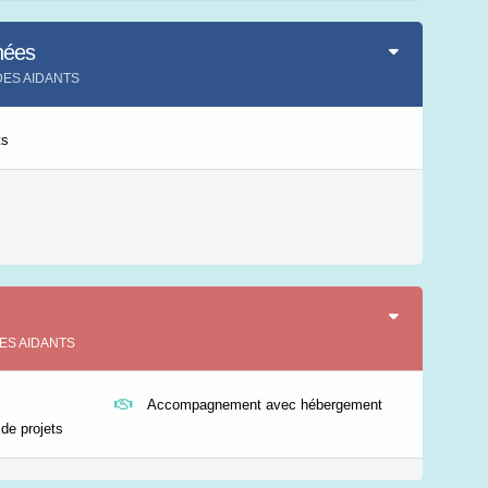
Leaflet
|
©
IGN-France
nées
 DES AIDANTS
ts
 DES AIDANTS
Accompagnement avec hébergement
 de projets