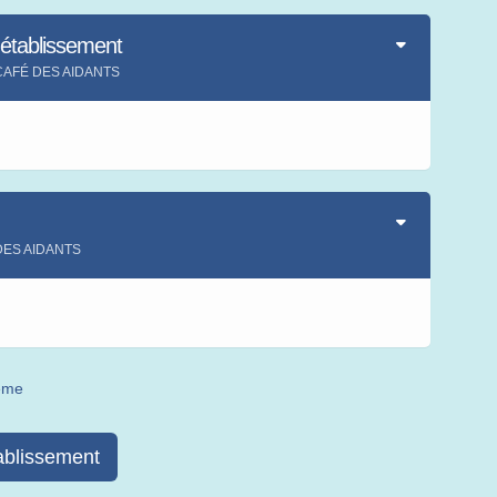
'établissement
nt CAFÉ DES AIDANTS
s
 DES AIDANTS
s
même
ablissement