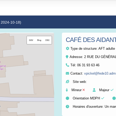
e 2024-10-18)
CAFÉ DES AIDAN
+
GSV
Bing
OSC
−
Type de structure:
AFT adulte 
Adresse: 2 RUE DU GÉNÉRA
Tél:
06 31 93 63 46
Contact:
vpickel@fede10.admr
Site web:
Mineur
Majeur
Orientation MDPH
Horaires d'ouverture: Un mar