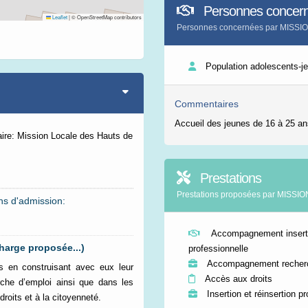
Personnes concer
Leaflet
|
© OpenStreetMap contributors
Personnes concernées par MIS
Population adolescents-j
Commentaires
Accueil des jeunes de 16 à 25 an
ire: Mission Locale des Hauts de
Prestations
Prestations proposées par MI
ns d'admission:
Accompagnement insert
harge proposée...)
professionnelle
Accompagnement recherc
s en construisant avec eux leur
Accès aux droits
rche d’emploi ainsi que dans les
Insertion et réinsertion p
roits et à la citoyenneté.