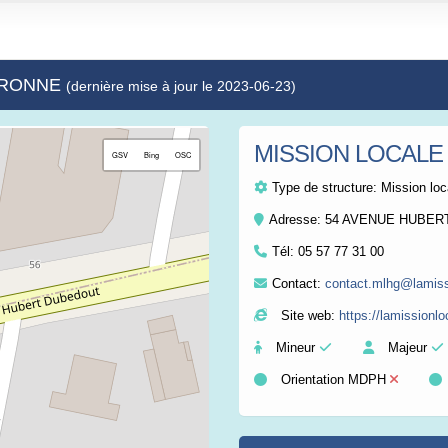
GARONNE
(dernière mise à jour le 2023-06-23)
MISSION LOCAL
+
GSV
Bing
OSC
−
Type de structure:
Mission loc
Adresse: 54 AVENUE HUBER
Tél:
05 57 77 31 00
Contact:
contact.mlhg@lamiss
Site web:
https://lamissionl
Mineur
Majeur
Orientation MDPH