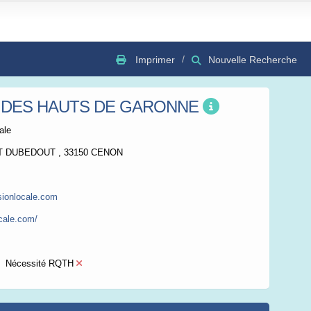
Imprimer
Nouvelle Recherche
E DES HAUTS DE GARONNE
GSV
Bing
OSC
ale
T DUBEDOUT , 33150 CENON
ionlocale.com
ocale.com/
Nécessité RQTH