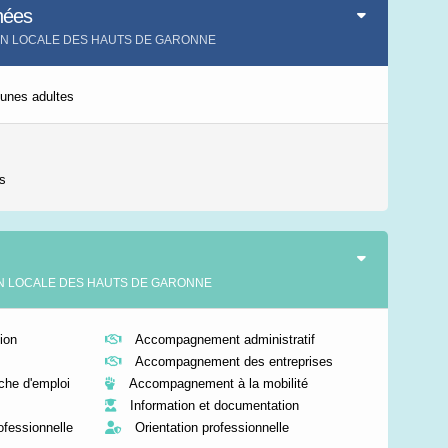
nées
Leaflet
|
©
IGN-France
SION LOCALE DES HAUTS DE GARONNE
eunes adultes
s
SSION LOCALE DES HAUTS DE GARONNE
ion
Accompagnement administratif
Accompagnement des entreprises
he d'emploi
Accompagnement à la mobilité
Information et documentation
rofessionnelle
Orientation professionnelle