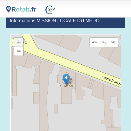
Informations MISSION LOCALE DU MÉDOC
(dernière mise
+
GSV
Bing
OSC
−