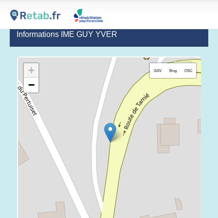
Informations IME GUY YVER
+
GSV
Bing
OSC
−