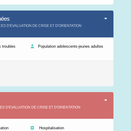
Leaflet
|
©
IGN-France
nées
ICES D'EVALUATION DE CRISE ET D'ORIENTATION
 troubles
Population adolescents-jeunes adultes
VICES D'EVALUATION DE CRISE ET D'ORIENTATION
ation
Hospitalisation