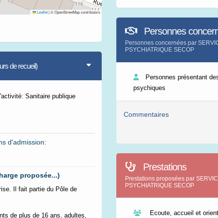
Leaflet
|
© OpenStreetMap contributors
Personnes concer
Personnes concernées par SERV
PSYCHIATRIQUE SECOP
s de recueil)
Personnes présentant des
psychiques
activité: Sanitaire publique
Commentaires
ns d'admission:
Prestations
harge proposée...)
Prestations proposées par SER
PSYCHIATRIQUE SECOP
se. Il fait partie du Pôle de
Ecoute, accueil et orient
ents de plus de 16 ans, adultes,