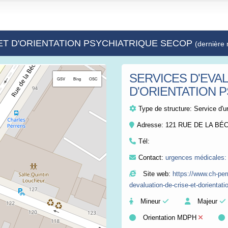
E ET D'ORIENTATION PSYCHIATRIQUE SECOP
(dernière 
SERVICES D'EVAL
+
GSV
Bing
OSC
D'ORIENTATION 
−
Type de structure:
Service d'u
Adresse: 121 RUE DE LA B
Tél:
Contact:
urgences médicales:
Site web:
https://www.ch-perr
devaluation-de-crise-et-dorientati
Mineur
Majeur
Orientation MDPH