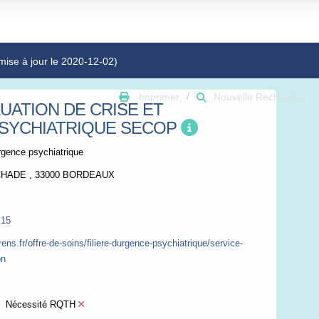
mise à jour le 2020-12-02)
Imprimer
Nouvelle Recherche
UATION DE CRISE ET
GSV
Bing
OSC
PSYCHIATRIQUE SECOP
rgence psychiatrique
ÉCHADE , 33000 BORDEAUX
 15
ens.fr/offre-de-soins/filiere-durgence-psychiatrique/service-
on
Nécessité RQTH