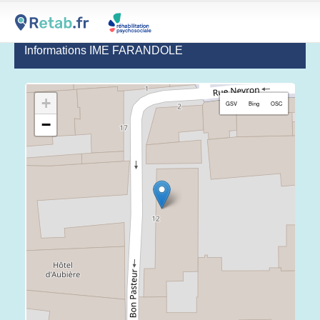
Informations IME FARANDOLE
+
GSV
Bing
OSC
−