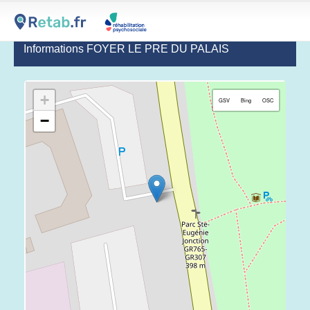
Informations FOYER LE PRE DU PALAIS
+
GSV
Bing
OSC
−