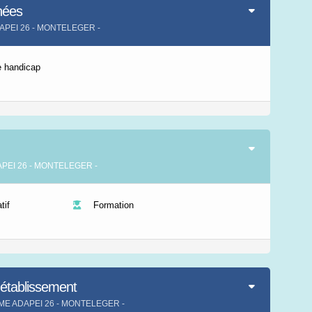
nées
Leaflet
|
©
IGN-France
DAPEI 26 - MONTELEGER -
e handicap
DAPEI 26 - MONTELEGER -
if
Formation
'établissement
t IME ADAPEI 26 - MONTELEGER -