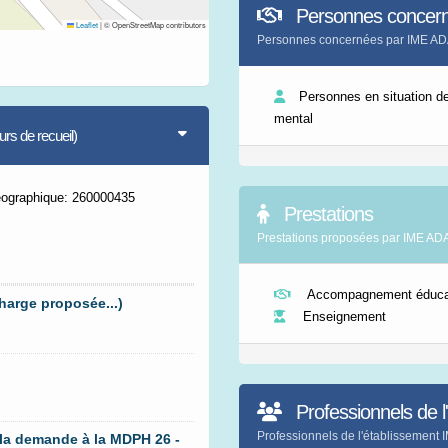
Personnes concer
Leaflet
|
© OpenStreetMap contributors
Personnes concernées par IME A
Personnes en situation d
mental
s de recueil)
éographique: 260000435
Prestations
Prestations proposées par IME A
Accompagnement éducat
harge proposée...)
Enseignement
Professionnels de l
Professionnels de l'établissemen
 la demande à la MDPH 26 -