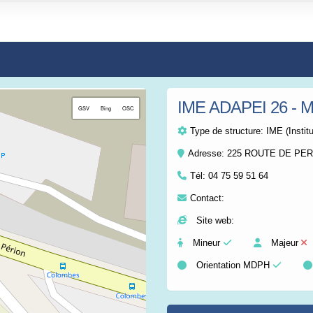
IME ADAPEI 26 -
+
GSV
Bing
OSC
−
Type de structure:
IME (Instit
Adresse: 225 ROUTE DE PE
Tél:
04 75 59 51 64
Contact:
Site web:
Mineur
Majeur
Orientation MDPH