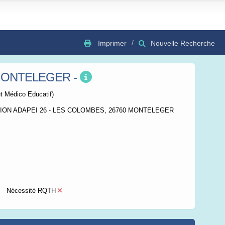
Imprimer
Nouvelle Recherche
 MONTELEGER -
GSV
Bing
OSC
ut Médico Educatif)
RION ADAPEI 26 - LES COLOMBES, 26760 MONTELEGER
Nécessité RQTH