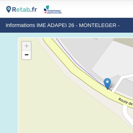
Informations IME ADAPEI 26 - MONTELEGER -
+
−