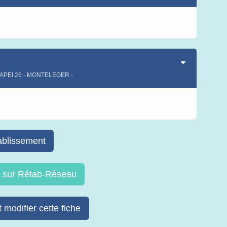
s
DAPEI 26 - MONTELEGER -
s
ablissement
re sur Rétab-Réseau
 modifier cette fiche