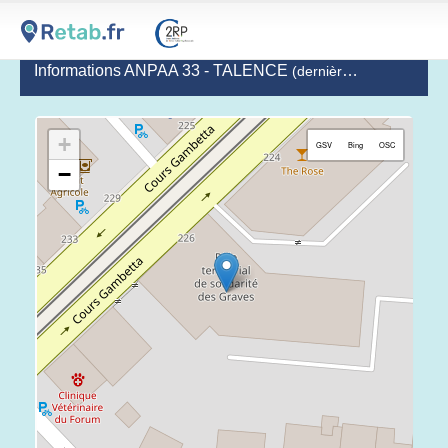
Informations ANPAA 33 - TALENCE
(dernière mise à jour le 2020-12-03)
+
GSV
Bing
OSC
−