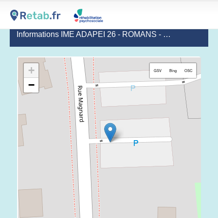
Informations IME ADAPEI 26 - ROMANS - MAISON PERY
+
GSV
Bing
OSC
−