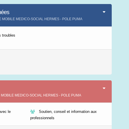
Leaflet
|
©
IGN-France
nées
IPE MOBILE MEDICO-SOCIAL HERMES - POLE PUMA
 troubles
IPE MOBILE MEDICO-SOCIAL HERMES - POLE PUMA
vec le
Soutien, conseil et information aux
professionnels