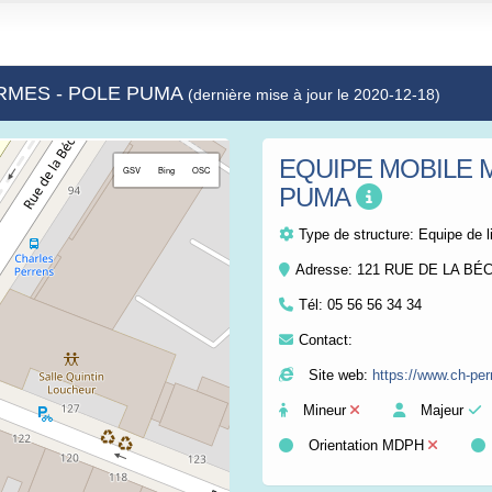
ERMES - POLE PUMA
(dernière mise à jour le 2020-12-18)
EQUIPE MOBILE 
+
GSV
Bing
OSC
PUMA
−
Type de structure:
Equipe de l
Adresse: 121 RUE DE LA B
Tél:
05 56 56 34 34
Contact:
Site web:
https://www.ch-per
Mineur
Majeur
Orientation MDPH