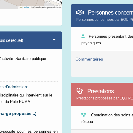
Leaflet
|
© OpenStreetMap contributors
Personnes concer
Personnes concernées par EQU
Personnes présentant des
s de recueil)
psychiques
activité: Sanitaire publique
Commentaires
ns d'admission:
Prestations
sciplinaire qui intervient sur le
Prestations proposées par EQU
oc du Pole PUMA
harge proposée...)
Coordination des soins a
réseau
ico-sociale pour les personnes en