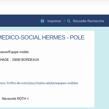
Imprimer
Nouvelle Recherche
MEDICO-SOCIAL HERMES - POLE
GSV
Bing
OSC
iaison/Equipe mobile
ÉCHADE , 33000 BORDEAUX
rens.fr/offre-de-soins/psychiatrie-adulte/equipes-mobiles
Nécessité RQTH