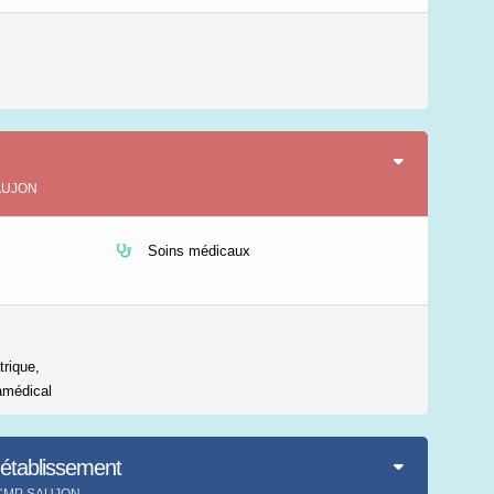
SAUJON
Soins médicaux
trique,
amédical
'établissement