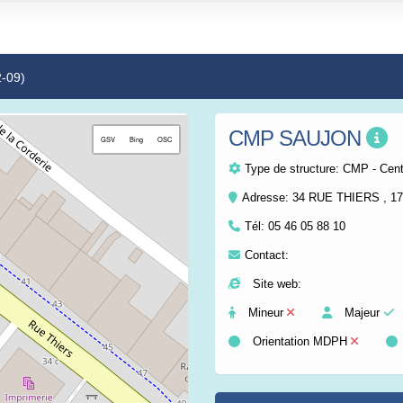
2-09)
CMP SAUJON
+
GSV
Bing
OSC
−
Type de structure:
CMP - Centr
Adresse: 34 RUE THIERS , 
Tél:
05 46 05 88 10
Contact:
Site web:
Mineur
Majeur
Orientation MDPH