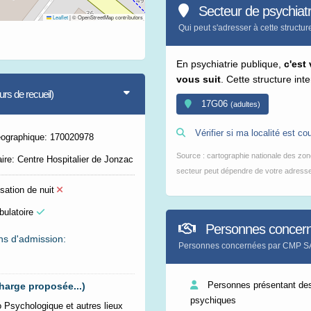
Secteur de psychiatr
Leaflet
|
© OpenStreetMap contributors
Qui peut s'adresser à cette structur
En psychiatrie publique,
c'est
vous suit
. Cette structure int
s de recueil)
17G06
(adultes)
Vérifier si ma localité est cou
éographique: 170020978
Source : cartographie nationale des zone
ire: Centre Hospitalier de Jonzac
secteur peut dépendre de votre adresse 
sation de nuit
bulatoire
Personnes concer
ns d'admission:
Personnes concernées par CMP 
Personnes présentant des
harge proposée...)
psychiques
Psychologique et autres lieux