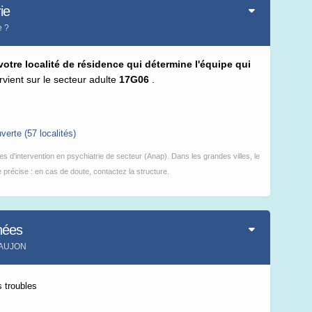
ie
Leaflet
|
©
IGN-France
e ?
 votre localité de résidence qui détermine l'équipe qui
ervient sur le secteur adulte
17G06
.
verte (57 localités)
s d'intervention en psychiatrie de secteur (Anap). Dans les grandes villes, le
précise : en cas de doute, contactez la structure.
nées
SAUJON
 troubles