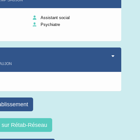
nt CMP SAUJON
Assistant social
Psychiatre
SAUJON
s
ablissement
re sur Rétab-Réseau