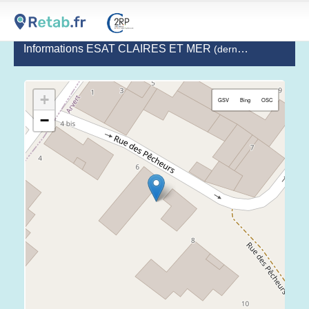
Informations ESAT CLAIRES ET MER
(dernière mise à jour le 2020-06-09)
+
GSV
Bing
OSC
−