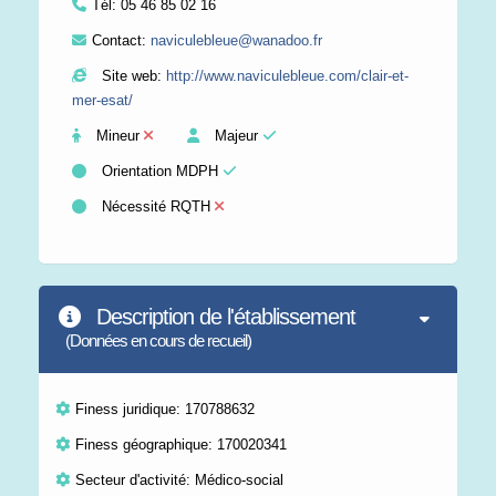
Tél:
05 46 85 02 16
Contact:
naviculebleue@wanadoo.fr
Site web:
http://www.naviculebleue.com/clair-et-
mer-esat/
Mineur
Majeur
Orientation MDPH
Nécessité RQTH
Description de l'établissement
(Données en cours de recueil)
Finess juridique: 170788632
Finess géographique: 170020341
Secteur d'activité: Médico-social