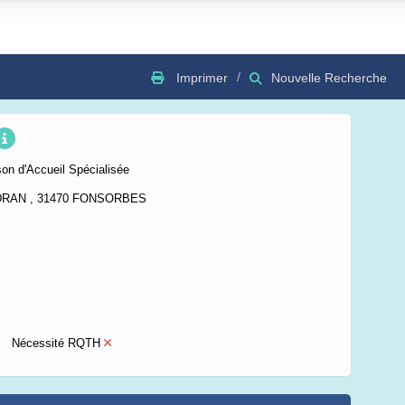
Imprimer
Nouvelle Recherche
GSV
Bing
OSC
on d'Accueil Spécialisée
DRAN , 31470 FONSORBES
Nécessité RQTH