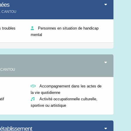
nées
Leaflet
|
©
IGN-France
AL CANTOU
 troubles
Personnes en situation de handicap
mental
AL CANTOU
Accompagnement dans les actes de
la vie quotidienne
if
Activité occupationnelle culturelle,
sportive ou artistique
'établissement