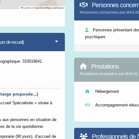
Personnes concer
Leaflet
|
© OpenStreetMap contributors
Personnes concernées par MAS 
Personnes présentant des
psychiques
s de recueil)
éographique: 310019641
Prestations
Prestations proposées par MAS 
Hébergement
harge proposée...)
cueil Spécialisée » située à
Accompagnement éducat
és aux personnes en situation de
s de la vie quotidienne.
Professionnels de l
raire (90 jours), d’accueil de