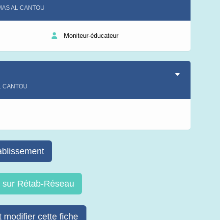
nt MAS AL CANTOU
Moniteur-éducateur
AL CANTOU
s
ablissement
re sur Rétab-Réseau
 modifier cette fiche