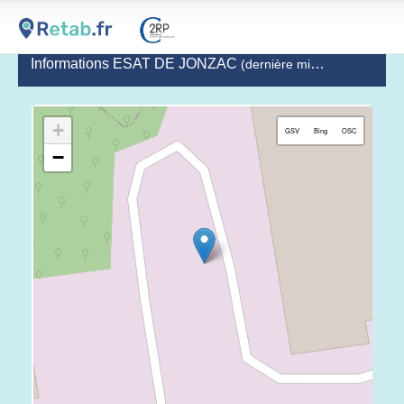
Informations ESAT DE JONZAC
(dernière mise à jour le 2020-09-16)
+
GSV
Bing
OSC
−