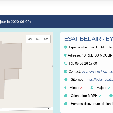
 jour le 2020-06-09)
ESAT BEL AIR - 
+
GSV
Bing
OSC
−
Type de structure:
ESAT (Etabl
Adresse: 40 RUE DU MOULIN
Tél:
05 56 16 17 00
Contact:
esat.eysines@apf.as
Site web:
https://belair-esat
Mineur
Majeur
Orientation MDPH
Horaires d'ouverture: du lund