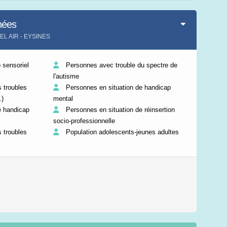
Leaflet
|
©
IGN-France
nées
BEL AIR - EYSINES
sensoriel
Personnes avec trouble du spectre de
l'autisme
 troubles
Personnes en situation de handicap
.)
mental
e handicap
Personnes en situation de réinsertion
socio-professionnelle
 troubles
Population adolescents-jeunes adultes