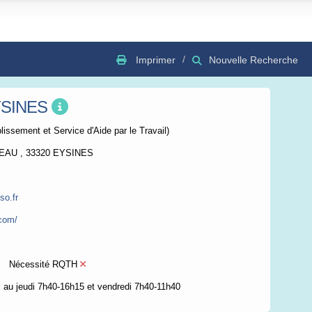
Imprimer
Nouvelle Recherche
EYSINES
GSV
Bing
OSC
issement et Service d'Aide par le Travail)
EAU , 33320 EYSINES
so.fr
.com/
Nécessité RQTH
i au jeudi 7h40-16h15 et vendredi 7h40-11h40