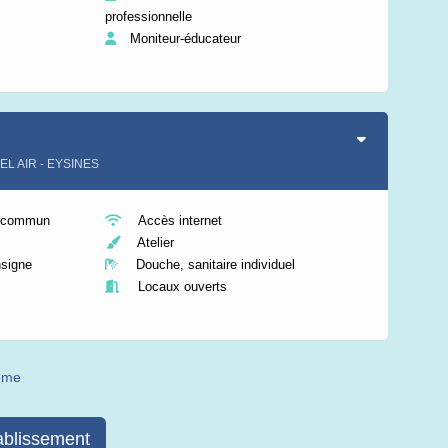
professionnelle
Moniteur-éducateur
BEL AIR - EYSINES
n commun
Accès internet
Atelier
nsigne
Douche, sanitaire individuel
Locaux ouverts
même
ablissement