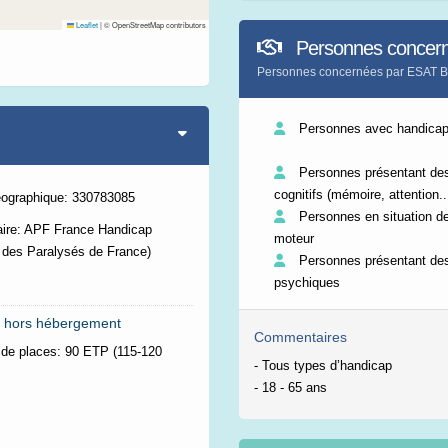
Leaflet
|
© OpenStreetMap contributors
Personnes concer
Personnes concernées par ESAT 
Personnes avec handicap 
Personnes présentant des
cognitifs (mémoire, attention..
éographique: 330783085
Personnes en situation d
aire: APF France Handicap
moteur
 des Paralysés de France)
Personnes présentant des
psychiques
 hors hébergement
Commentaires
de places:
90 ETP (115-120
- Tous types d’handicap
- 18 - 65 ans