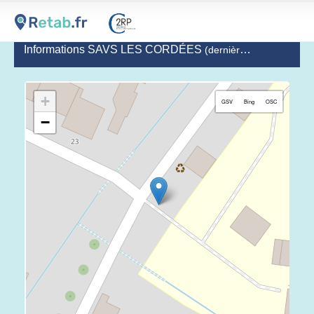
Informations SAVS LES CORDÉES
(dernière mise à jour le 2020-06-24)
+
GSV
Bing
OSC
−