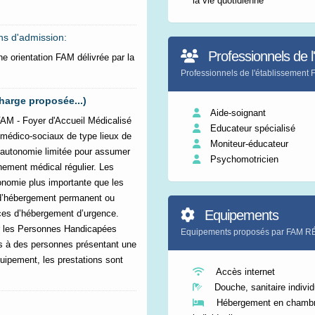
la vie quotidienne
ns d'admission:
Professionnels de l
ne orientation FAM délivrée par la
Professionnels de l'établisseme
harge proposée...)
Aide-soignant
M - Foyer d'Accueil Médicalisé
Educateur spécialisé
s médico-sociaux de type lieux de
Moniteur-éducateur
 autonomie limitée pour assumer
Psychomotricien
nement médical régulier. Les
nomie plus importante que les
d’hébergement permanent ou
Equipements
laces d’hébergement d’urgence.
ur les Personnes Handicapées
Equipements proposés par FAM 
s à des personnes présentant une
équipement, les prestations sont
Accès internet
Douche, sanitaire individ
Hébergement en chamb