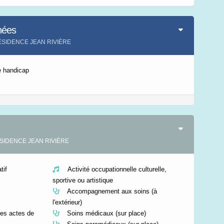
Leaflet
|
©
IGN-France
nées
RÉSIDENCE JEAN RIVIÈRE
e handicap
RÉSIDENCE JEAN RIVIÈRE
if
Activité occupationnelle culturelle,
sportive ou artistique
Accompagnement aux soins (à
l'extérieur)
es actes de
Soins médicaux (sur place)