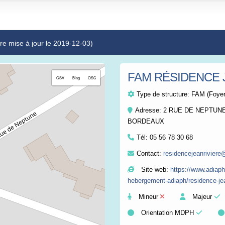
re mise à jour le 2019-12-03)
FAM RÉSIDENCE 
+
GSV
Bing
OSC
−
Type de structure:
FAM (Foyer
Adresse: 2 RUE DE NEPTUN
BORDEAUX
Tél:
05 56 78 30 68
Contact:
residencejeanriviere
Site web:
https://www.adiaph
hebergement-adiaph/residence-jea
Mineur
Majeur
Orientation MDPH