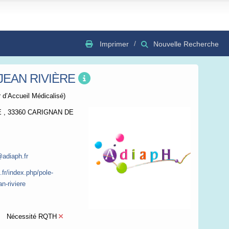
Imprimer
Nouvelle Recherche
JEAN RIVIÈRE
GSV
Bing
OSC
 d’Accueil Médicalisé)
E , 33360 CARIGNAN DE
@adiaph.fr
.fr/index.php/pole-
n-riviere
Nécessité RQTH