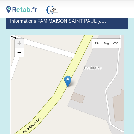
Informations FAM MAISON SAINT PAUL
(dernière mise à jour le 2023-04-05)
+
GSV
Bing
OSC
−