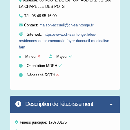
Adresse: 80 ROUTE DE LA TURPAUDIERE , 17100
LA CHAPELLE DES POTS
Tél:
05 46 95 16 00
Contact:
maison-accueil@ch-saintonge.fr
Site web:
https://www.ch-saintonge.fr/les-
residences-de-brumenard/le-foyer-daccueil-medicalise-
fam
Mineur
Majeur
Orientation MDPH
Nécessité RQTH
Description de l'établissement
Finess juridique: 170780175