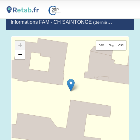
Informations FAM - CH SAINTONGE
(dernière mise à jour le 2020-01-21)
+
GSV
Bing
OSC
−