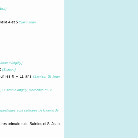
tiel
)
elle 4 et 5
(Saint Jean
)
t Jean d’Angély
)
DO
(Saintes
ur les 0 – 11 ans
(Saintes, St Jean
, St Jean d’Angély, Marennes et St
rapeutiques sont salariées de l'hôpital de
res primaires de Saintes et St Jean