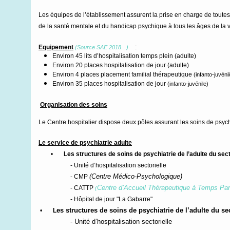
Les équipes de l’établissement assurent la prise en charge de tout
de la santé mentale et du handicap psychique à tous les âges de la v
Equipement
:
(Source SAE 2018
)
Environ 45 lits d’hospitalisation temps plein
(adulte)
Environ 20 places hospitalisation de jour (adulte)
Environ 4 places placement familial thérapeutique
(infanto-juvéni
Environ 35 places hospitalisation de jour
(infanto-juvénile)
Organisation des soins
Le Centre hospitalier dispose deux pôles assurant les soins de psychi
Le service de psychiatrie adulte
•
Les structures de soins de psychiatrie de l’adulte du sec
- Unité d’hospitalisation sectorielle
(
Centre
Médico-Psychologique)
- CMP
Centre d’
Accueil
Thérapeutique à
Temps
Par
- CATTP
(
- Hôpital de jour "La Gabarre"
es structures de soins de psychiatrie de l’adulte du se
•
L
- Unité d’hospitalisation sectorielle