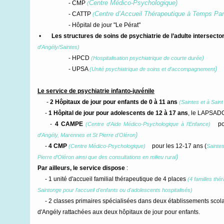
Centre
Médico-Psychologique)
- CMP
(
Centre d’
Accueil
Thérapeutique à
Temps
Par
- CATTP
(
- Hôpital de jour "Le Pérat"
•
Les structures de soins de psychiatrie de l’adulte intersectori
d’Angély/Saintes)
- HPCD
)
(Hospitalisation psychiatrique de courte durée
)
- UPSA
(Unité psychiatrique de soins et d’accompagnement
Le service de psychiatrie infanto-juvénile
-
2 Hôpitaux de jour pour enfants de 0 à 11 ans
(Saintes et à Sain
-
1 Hôpital de jour pour adolescents de 12 à 17 ans
, le LAPSA
-
4 CAMPE
po
(Centre d’Aide Médico-Psychologique à l’Enfance)
)
d’Angély, Marennes et St Pierre d’Oléron
-
4 CMP
pour les 12-17 ans (
(Centre Médico-Psychologique)
Saintes
)
Pierre d’Oléron ainsi que des consultations en milieu rural
Par ailleurs, le service dispose
:
- 1 unité d'accueil familial thérapeutique de 4 places
(4 familles thé
Saintonge pour l'accueil d'enfants ou d'adolescents hospitalisés)
- 2 classes primaires spécialisées dans deux établissements scolai
d'Angély rattachées aux deux hôpitaux de jour pour enfants.