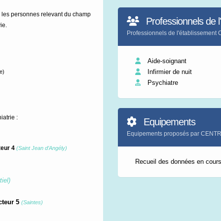
es les personnes relevant du champ
Professionnels de l
ie.
Professionnels de l'établissem
Aide-soignant
Infirmier de nuit
le)
Psychiatre
atrie :
Equipements
Equipements proposés par CEN
teur 4
(Saint Jean d’Angély)
Recueil des données en cour
tiel
)
cteur 5
(Saintes)