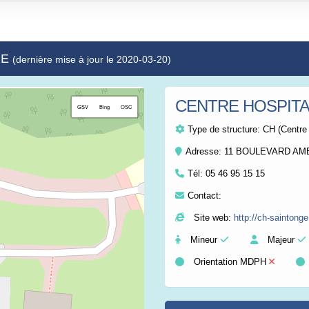
GE
(dernière mise à jour le 2020-03-20)
CENTRE HOSPITA
+
GSV
Bing
OSC
−
Type de structure:
CH (Centre 
Adresse: 11 BOULEVARD AM
Tél:
05 46 95 15 15
Contact:
Site web:
http://ch-saintonge
Mineur
Majeur
Orientation MDPH