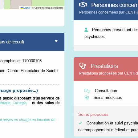
Personnes concer
Leaflet
|
© OpenStreetMap contributors
Personnes concernées par CEN
Personnes présentant des
psychiques
s de recueil)
éographique: 170000103
Prestations
ire: Centre Hospitalier de Sainte
Prestations proposées par CEN
harge proposée...)
Consultation
Soins médicaux
e public disposant d’un service de
et des soins de
trique, Chirurgie)
Soins proposés
t prises en charge en fonction de
Consultation et suivi psychia
accompagnement médical et par