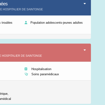
nées
Leaflet
|
©
IGN-France
TRE HOSPITALIER DE SAINTONGE
 troubles
Population adolescents-jeunes adultes
TRE HOSPITALIER DE SAINTONGE
Hospitalisation
Soins paramédicaux
trique,
amédical