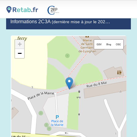
Informations 2C3A
(dernière mise à jour le 2020-12-17)
+
GSV
Bing
OSC
−