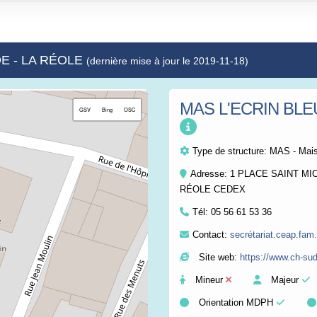
DE - LA RÉOLE
(dernière mise à jour le 2019-11-18)
MAS L'ECRIN BLE
+
GSV
Bing
OSC
−
Type de structure:
MAS - Mais
Adresse: 1 PLACE SAINT MIC
RÉOLE CEDEX
Tél:
05 56 61 53 36
Contact:
secrétariat.ceap.fa
Site web:
https://www.ch-sud
Mineur
Majeur
Orientation MDPH