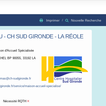
Imprimer
Nouvelle Recherche
U - CH SUD GIRONDE - LA RÉOLE
GSV
Bing
OSC
on d'Accueil Spécialisée
HEL BP 90055, 33192 LA
m.mas@ch-sudgironde.fr
gironde.fr/service/maison-accueil-specialise/
Nécessité RQTH