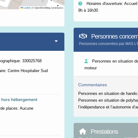
Horaires d'ouverture: Accueil 
Leaflet
|
© OpenStreetMap contributors
9h à 16h30
Personnes concer
Personnes concernées par MAS 
éographique: 330025768
Personnes en situation d
moteur
ire: Centre Hospitalier Sud
Commentaires
Personnes en situation de handi
 hors hébergement
Personnes en situation de polyha
l’indépendance et l’autonomie d’a
de places:
Aucune
Prestations