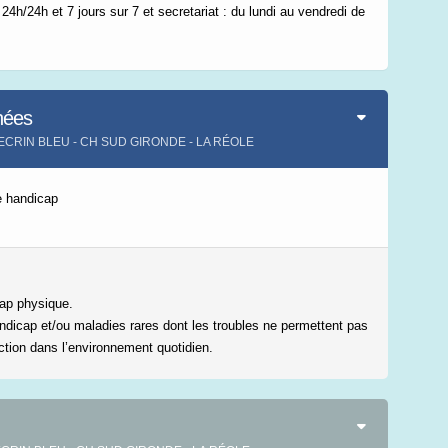
24h/24h et 7 jours sur 7 et secretariat : du lundi au vendredi de
Leaflet
|
©
IGN-France
nées
L'ECRIN BLEU - CH SUD GIRONDE - LA RÉOLE
e handicap
cap physique.
ndicap et/ou maladies rares dont les troubles ne permettent pas
ction dans l’environnement quotidien.