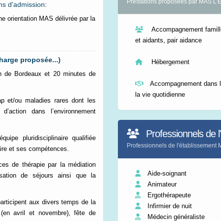
Prestations proposées par MAS 
ns d'admission:
ne orientation MAS délivrée par la
Accompagnement famille
et aidants, pair aidance
harge proposée...)
Hébergement
1h de Bordeaux et 20 minutes de
Accompagnement dans l
la vie quotidienne
p et/ou maladies rares dont les
 d’action dans l’environnement
Professionnels de l
pe pluridisciplinaire qualifiée
Professionnels de l'établisseme
aire et ses compétences.
nces de thérapie par la médiation
Aide-soignant
isation de séjours ainsi que la
Animateur
Ergothérapeute
articipent aux divers temps de la
Infirmier de nuit
 (en avril et novembre), fête de
Médecin généraliste