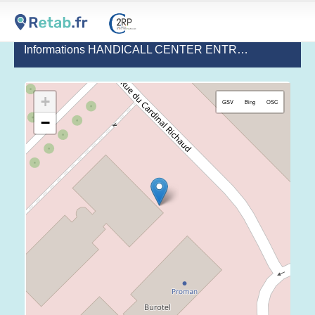
Informations HANDICALL CENTER ENTREPRISE ADAP.
+
GSV
Bing
OSC
−