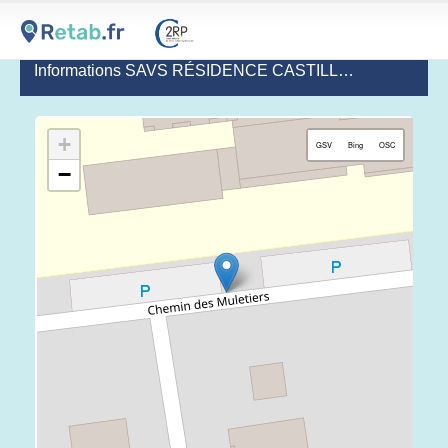
Informations SAVS RÉSIDENCE CASTILLON
(dernière mi
+
GSV
Bing
OSC
−