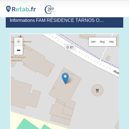
Informations FAM RÉSIDENCE TARNOS OCÉAN
(dernièr
+
GSV
Bing
OSC
−