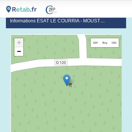
Informations ESAT LE COURRIA - MOUSTEY
(dernière mi
+
GSV
Bing
OSC
−