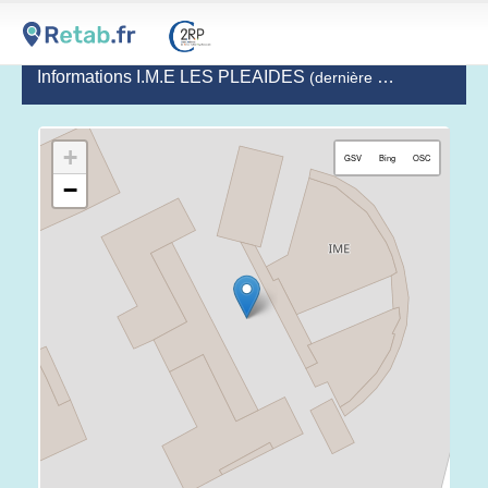
Informations I.M.E LES PLEAIDES
(dernière mise à jour le 2020-10-14)
+
GSV
Bing
OSC
−