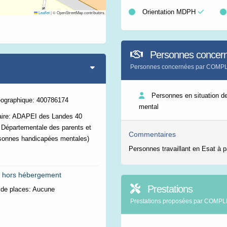
Orientation MDPH
Leaflet
|
© OpenStreetMap contributors
Personnes concer
Personnes concernées par CO
Personnes en situation d
éographique: 400786174
mental
aire: ADAPEI des Landes 40
 Départementale des parents et
Commentaires
sonnes handicapées mentales)
Personnes travaillant en Esat à pa
 hors hébergement
Prestations
de places:
Aucune
Prestations proposées par CO