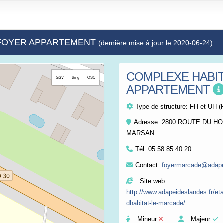
- FOYER APPARTEMENT
(dernière mise à jour le 2020-06-24)
COMPLEXE HABIT
+
GSV
Bing
OSC
APPARTEMENT
−
Type de structure:
FH et UH (
Adresse: 2800 ROUTE DU HO
MARSAN
Tél:
05 58 85 40 20
Contact:
foyermarcade@adape
Site web:
http://www.adapeideslandes.fr/e
dhabitat-le-marcade/
Mineur
Majeur