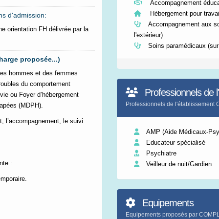
Accompagnement éducat
Hébergement pour travai
ns d'admission:
Accompagnement aux so
e orientation FH délivrée par la
l'extérieur)
Soins paramédicaux (sur
harge proposée...)
 des hommes et des femmes
troubles du comportement
Professionnels de l
e vie ou Foyer d’hébergement
Professionnels de l'établisse
icapées (MDPH).
ent, l’accompagnement, le suivi
AMP (Aide Médicaux-Psy
Educateur spécialisé
Psychiatre
nte :
Veilleur de nuit/Gardien
emporaire.
Equipements
Equipements proposés par CO