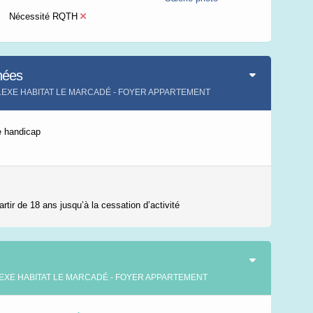
Nécessité RQTH
Leaflet
|
©
IGN-France
nées
MPLEXE HABITAT LE MARCADÉ - FOYER APPARTEMENT
e handicap
rtir de 18 ans jusqu’à la cessation d’activité
MPLEXE HABITAT LE MARCADÉ - FOYER APPARTEMENT