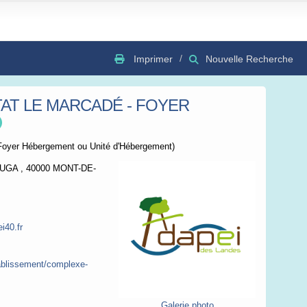
Imprimer
Nouvelle Recherche
AT LE MARCADÉ - FOYER
GSV
Bing
OSC
Foyer Hébergement ou Unité d'Hébergement)
UGA , 40000 MONT-DE-
i40.fr
tablissement/complexe-
Galerie photo