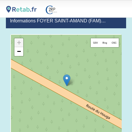
Informations FOYER SAINT-AMAND (FAM)
(dernière mise 
+
GSV
Bing
OSC
−