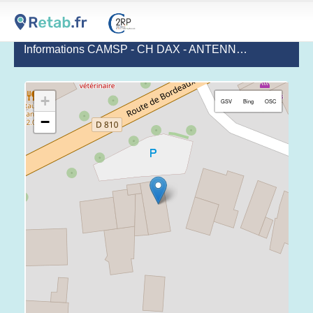
Informations CAMSP - CH DAX - ANTENNE SAINT VINCENT DE TYROSSE
+
GSV
Bing
OSC
−