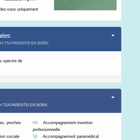
Leaflet
|
©
IGN-France
ndez-vous uniquement
nées
SAH TSA PARENTIS EN BORN
u spectre de
SAH TSA PARENTIS EN BORN
s, proches
Accompagnement insertion
professionnelle
on sociale
Accompagnement paramédical