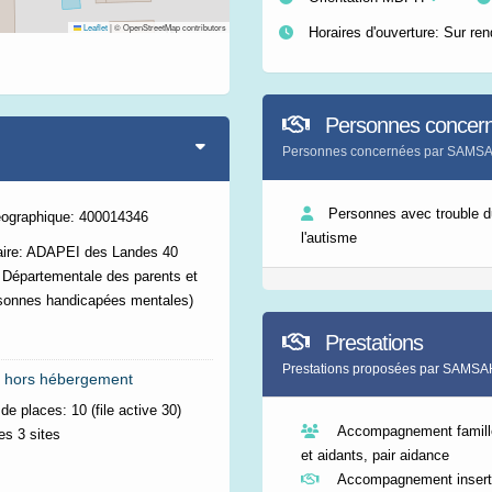
Leaflet
|
© OpenStreetMap contributors
Horaires d'ouverture: Sur re
Personnes concer
Personnes concernées par SAM
Personnes avec trouble d
éographique: 400014346
l'autisme
aire: ADAPEI des Landes 40
 Départementale des parents et
sonnes handicapées mentales)
Prestations
Prestations proposées par SAM
 hors hébergement
de places:
10 (file active 30)
Accompagnement famille
es 3 sites
et aidants, pair aidance
Accompagnement inserti