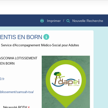
Imprimer
Nouvelle Recherche
ENTIS EN BORN
GSV
Bing
OSC
ervice d'Accompagnement Médico-Social pour Adultes
 GASCONHA LOTISSEMENT
S EN BORN
.fr
tablissement/samsah-tsa/
Nécessité RQTH