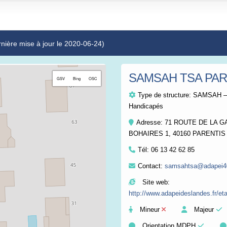
rnière mise à jour le 2020-06-24)
SAMSAH TSA PAR
+
GSV
Bing
OSC
−
Type de structure:
SAMSAH – S
Handicapés
Adresse: 71 ROUTE DE LA
BOHAIRES 1, 40160 PARENTI
Tél:
06 13 42 62 85
Contact:
samsahtsa@adapei40
Site web:
http://www.adapeideslandes.fr/e
Mineur
Majeur
Orientation MDPH