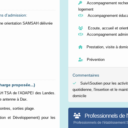
Accompagnement recher
logement
ns d'admission:
Accompagnement éducat
ne orientation SAMSAH délivrée
Ecoute, accueil et orient
Accompagnement adminis
Prestation, visite à domic
Prévention
Commentaires
Suivi\Soutien pour les activit
harge proposée...)
quotidienne, l'insertion et le main
H TSA de l’ADAPEI des Landes.
domicile
re antenne à Dax.
ntres, sorties plage.
Professionnels de l
ation et Développement) pour les
Professionnels de l'établissem