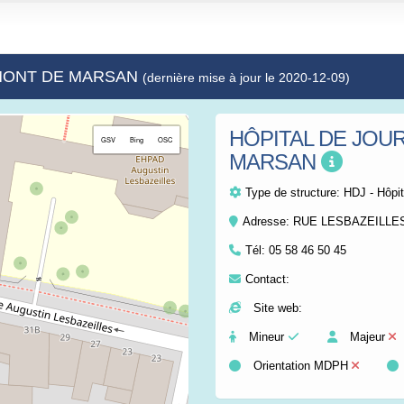
- MONT DE MARSAN
(dernière mise à jour le 2020-12-09)
HÔPITAL DE JOU
+
GSV
Bing
OSC
MARSAN
−
Type de structure:
HDJ - Hôpit
Adresse: RUE LESBAZEILL
Tél:
05 58 46 50 45
Contact:
Site web:
Mineur
Majeur
Orientation MDPH