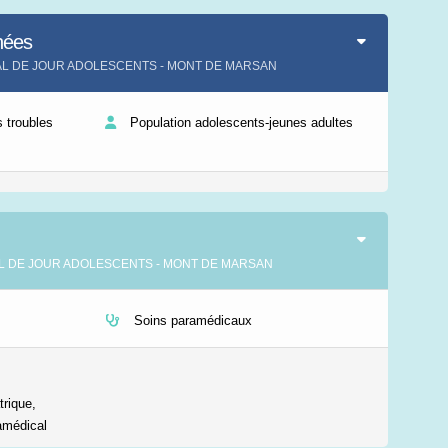
Leaflet
|
©
IGN-France
nées
ITAL DE JOUR ADOLESCENTS - MONT DE MARSAN
 troubles
Population adolescents-jeunes adultes
PITAL DE JOUR ADOLESCENTS - MONT DE MARSAN
Soins paramédicaux
trique,
amédical