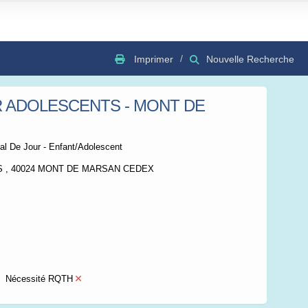
Imprimer
Nouvelle Recherche
R ADOLESCENTS - MONT DE
GSV
Bing
OSC
al De Jour - Enfant/Adolescent
ES , 40024 MONT DE MARSAN CEDEX
Nécessité RQTH