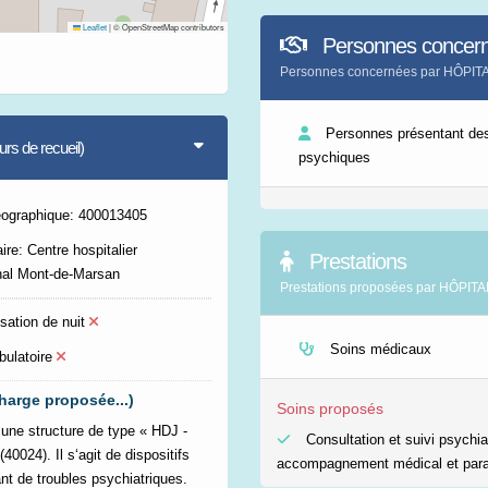
Leaflet
|
© OpenStreetMap contributors
Personnes concer
Personnes concernées par HÔP
Personnes présentant des
s de recueil)
psychiques
éographique: 400013405
ire: Centre hospitalier
Prestations
al Mont-de-Marsan
Prestations proposées par HÔ
sation de nuit
Soins médicaux
bulatoire
harge proposée...)
Soins proposés
structure de type « HDJ -
Consultation et suivi psychia
0024). Il s‘agit de dispositifs
accompagnement médical et par
nt de troubles psychiatriques.