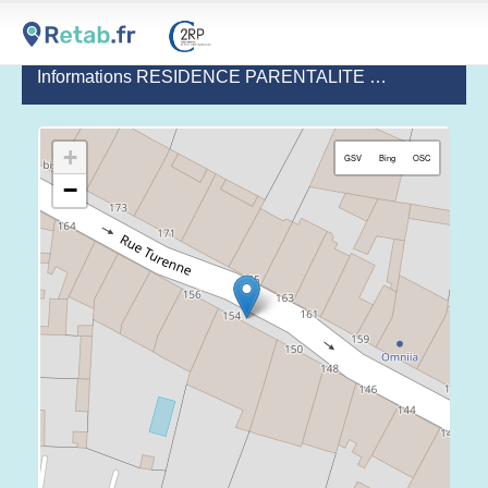
Informations RESIDENCE PARENTALITE TURENNE
(de
+
GSV
Bing
OSC
−