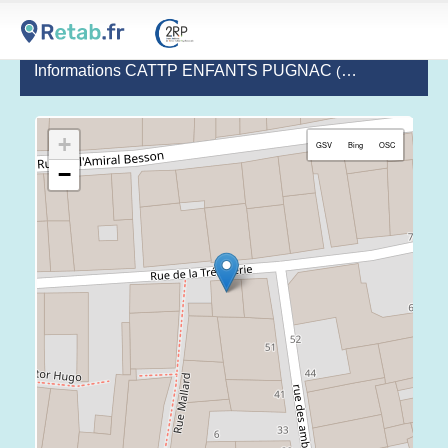
Informations CATTP ENFANTS PUGNAC
(dernière mise à jour le 2020-12-18)
+
GSV
Bing
OSC
−