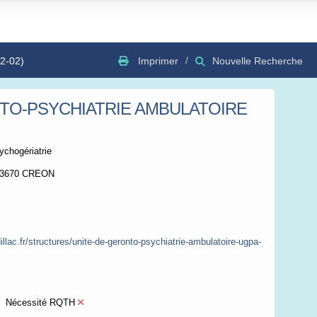
Imprimer
Nouvelle Recherche
12-02)
TO-PSYCHIATRIE AMBULATOIRE
GSV
Bing
OSC
ychogériatrie
33670 CREON
llac.fr/structures/unite-de-geronto-psychiatrie-ambulatoire-ugpa-
Nécessité RQTH