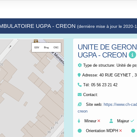
 AMBULATOIRE UGPA - CREON
(dernière mise à jour le 2020-
UNITE DE GERON
+
GSV
Bing
OSC
UGPA - CREON
−
Type de structure:
Unité de ps
Adresse: 40 RUE GEYNET , 
Tél:
05 56 23 21 42
Contact:
Site web:
https://www.ch-cadi
creon
Mineur
Majeur
Orientation MDPH