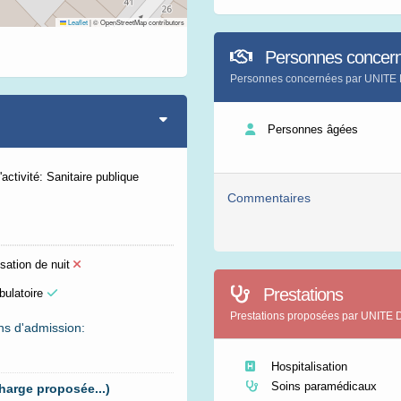
Leaflet
|
© OpenStreetMap contributors
Personnes concer
Personnes concernées par UNI
Personnes âgées
activité: Sanitaire publique
Commentaires
sation de nuit
Prestations
bulatoire
Prestations proposées par UN
ns d'admission:
Hospitalisation
Soins paramédicaux
harge proposée...)