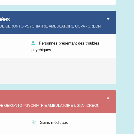
Leaflet
|
©
IGN-France
nées
TE DE GERONTO-PSYCHIATRIE AMBULATOIRE UGPA - CREON
Personnes présentant des troubles
psychiques
ITE DE GERONTO-PSYCHIATRIE AMBULATOIRE UGPA - CREON
Soins médicaux